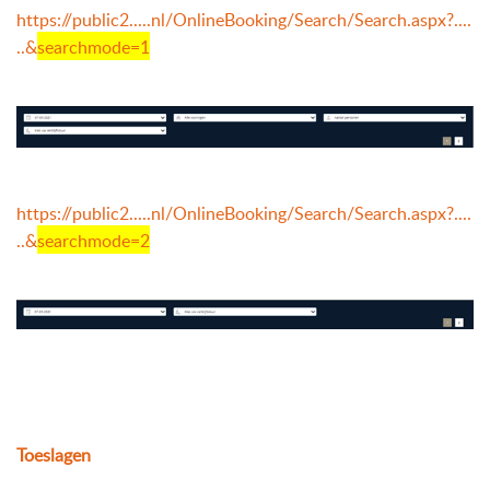
https://public2.....nl/OnlineBooking/Search/Search.aspx?....
..&
searchmode=1
https://public2.....nl/OnlineBooking/Search/Search.aspx?....
..&
searchmode=2
Toeslagen